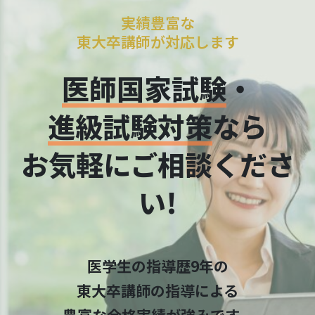
実績豊富な
東大卒講師が対応します
医師国家試験
・
進級試験対策
なら
お気軽にご相談くださ
い!
医学⽣の指導歴9年の
東⼤卒講師の指導による