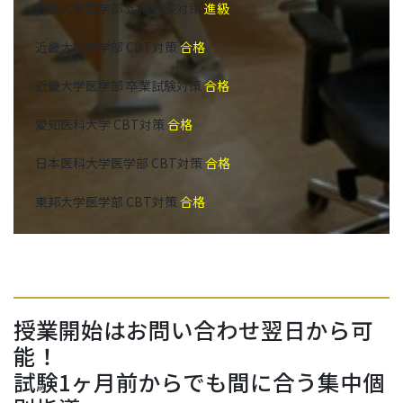
近畿大学医学部 定期試験対策
進級
近畿大学医学部 CBT対策
合格
近畿大学医学部 卒業試験対策
合格
愛知医科大学 CBT対策
合格
日本医科大学医学部 CBT対策
合格
東邦大学医学部 CBT対策
合格
授業開始はお問い合わせ翌日から可
能！
試験1ヶ月前からでも間に合う集中個