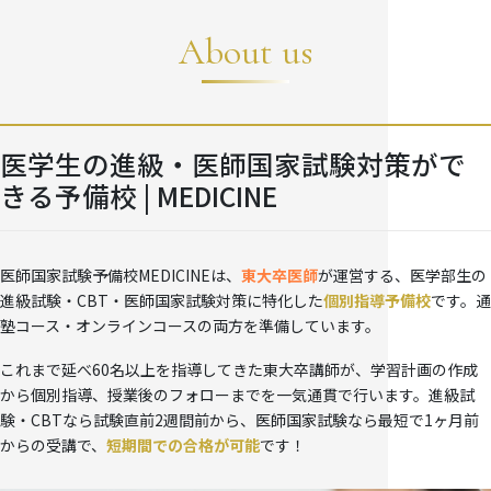
日本大学
CBT対策
日本大学
医師国家試験対策
About us
日本医科大学
進級試験対策
北里大学
進級試験対策
東海大学
進級試験対策
東海大学
CBT対策
東海大学
復学試験対策
金沢医科大学
進級試験対策
医学生の進級・医師国家試験対策がで
きる予備校 | MEDICINE
金沢医科大学
CBT対策
愛知医科大学
CBT対策
大阪医科大学
CBT対策
川崎医科大学
進級試験対策
医師国家試験予備校MEDICINEは、
東大卒医師
が運営する、医学部生の
久留米大学
進級試験対策
産業医科大学
進級試験対策
進級試験・CBT・医師国家試験対策に特化した
個別指導予備校
です。通
塾コース・オンラインコースの両方を準備しています。
福岡大学
進級試験対策
これまで延べ60名以上を指導してきた東大卒講師が、学習計画の作成
から個別指導、授業後のフォローまでを一気通貫で行います。進級試
国公立大学
験・CBTなら試験直前2週間前から、医師国家試験なら最短で1ヶ月前
からの受講で、
短期間での合格が可能
です！
旭川医科大学
医師国家試験対策
秋田大学
進級試験対策