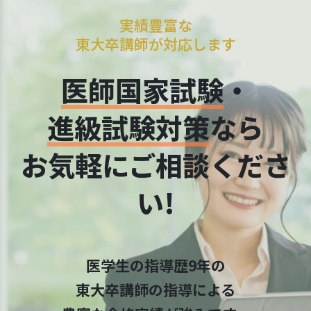
実績豊富な
東大卒講師が対応します
医師国家試験
・
進級試験対策
なら
お気軽にご相談くださ
い!
医学⽣の指導歴9年の
東⼤卒講師の指導による