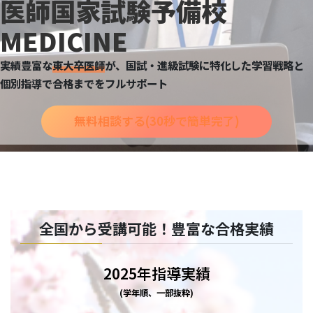
医師国家試験予備校
MEDICINE
実績豊富な
東大卒医師
が、国試・進級試験に特化した学習戦略と
個別指導で合格までをフルサポート
無料相談する(30秒で簡単完了)
全国から受講可能！豊富な合格実績
2025年指導実績
(学年順、一部抜粋)