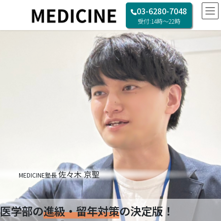
コ
ナ
03-6280-7048
ン
ビ
受付:14時〜22時
テ
ゲ
ン
ー
ツ
シ
へ
ョ
ス
ン
キ
に
ッ
移
プ
動
佐々木 京聖
MEDICINE塾長
医学部の
進級・留年対策
の決定版！