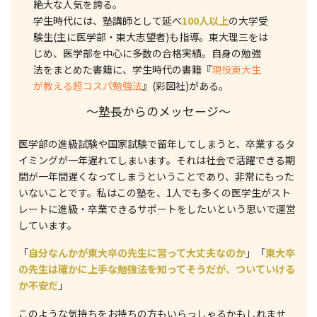
絶大な人気を誇る。
学生時代には、塾講師として延べ
100人以上
の大学受
験生(主に医学部・東大志望者)も指導。東大理三をは
じめ、医学部を中心に多数の合格実績。自身の勉強
法をまとめた書籍に、学生時代の書籍『
現役東大生
が教える超コスパ勉強法
』(彩図社)がある。
〜塾長からのメッセージ〜
医学部の進級試験や国家試験で留年してしまうと、卒業するタ
イミングが一年遅れてしまいます。それは社会で活躍できる期
間が一年間遅くなってしまうということであり、非常にもった
いないことです。私はこの塾を、1人でも多くの医学生がスト
レートに進級・卒業できるサポートをしたいという思いで運営
しています。
「
自分なんかが東大卒の先生に習って大丈夫なのか
」「
東大卒
の先生は確かに上手な勉強法を知ってそうだが、ついていける
か不安だ
」
このような気持ちをお持ちの方もいらっしゃるかもしれませ