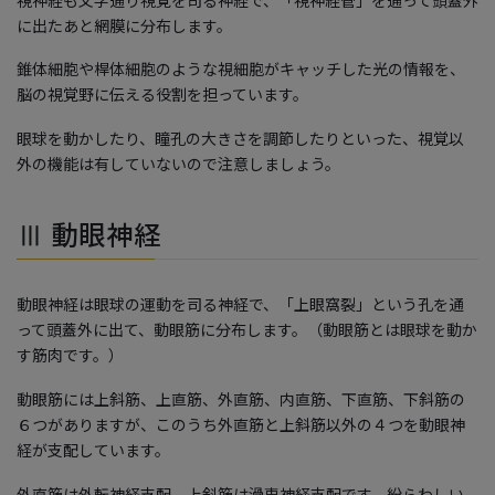
に出たあと網膜に分布します。
錐体細胞や桿体細胞のような視細胞がキャッチした光の情報を、
脳の視覚野に伝える役割を担っています。
眼球を動かしたり、瞳孔の大きさを調節したりといった、視覚以
外の機能は有していないので注意しましょう。
Ⅲ 動眼神経
動眼神経は眼球の運動を司る神経で、「上眼窩裂」という孔を通
って頭蓋外に出て、動眼筋に分布します。（動眼筋とは眼球を動か
す筋肉です。）
動眼筋には上斜筋、上直筋、外直筋、内直筋、下直筋、下斜筋の
６つがありますが、このうち外直筋と上斜筋以外の４つを動眼神
経が支配しています。
外直筋は外転神経支配、上斜筋は滑車神経支配です。紛らわしい