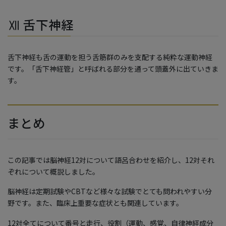
Ⅻ 舌下神経
舌下神経も舌の運動を担う舌筋群のみを支配する純粋な運動神経
です。「舌下神経管」と呼ばれる部分を通って頭蓋外に出ていきま
す。
まとめ
この記事では脳神経12対について語呂合わせを紹介し、12対それ
ぞれについて概説しました。
脳神経は定期試験やCBTなど様々な試験でとても問われやすい分
野です。また、臨床上重要な症状とも関連しています。
12対全てについて番号と走行、役割（運動、感覚、自律神経成分