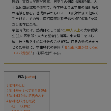
医師。東京大学医学部卒。医学生の個別指導歴9年。大
手医師国家試験予備校で、在学時より医学生の個別指導
の経験を積む。基礎医学からCBT・国試対策まで幅広く
手掛ける。その後、医師国家試験予備校MEDICINEを設
立し現在に至る。
学生時代には、塾講師として延べ
100人以上
の大学受験
生(主に医学部・東大志望者)も指導。東大理三をはじ
め、医学部を中心に多数の合格実績。自身の勉強法をま
とめた書籍に、学生時代の書籍『
現役東大生が教える超
コスパ勉強法
』(彩図社)がある。
目次
[
非表示
]
1
脳神経とは
2
脳神経をすべて覚える理由
3
脳神経12対の語呂合わせ
4
脳神経12対を概説
4.1
Ⅰ 嗅神経