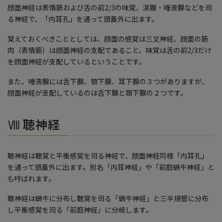
顔面神経は表情筋および舌の前2/3の味覚、涙腺・唾液腺などを司
る神経で、「内耳孔」を通って頭蓋外に出ます。
覚えておくべきこととしては、顔面の感覚は三叉神経、顔面の筋
肉（表情筋）は顔面神経の支配であること、味覚は舌の前2/3だけ
を顔面神経が支配しているということです。
また、唾液腺には舌下腺、顎下腺、耳下腺の３つがありますが、
顔面神経が支配しているのは舌下腺と顎下腺の２つです。
Ⅷ 聴神経
聴神経は聴覚と平衡感覚を司る神経で、顔面神経同様「内耳孔」
を通って頭蓋外に出ます。別名「内耳神経」や「前庭蝸牛神経」と
も呼ばれます。
聴神経は蝸牛に分布し聴覚を司る「蝸牛神経」と三半規管に分布
し平衡感覚を司る「前庭神経」に分岐します。