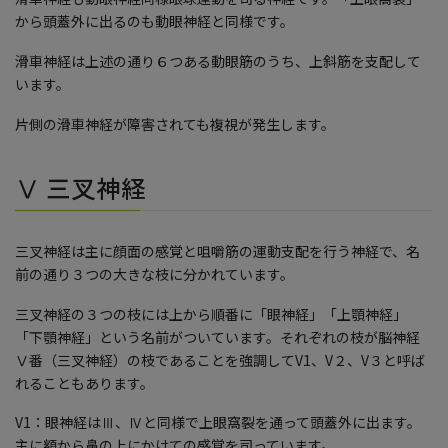
から頭蓋外に出るのも動眼神経と同様です。
滑車神経は上述の通り６つある動眼筋のうち、上斜筋を支配して
います。
片側の滑車神経が障害されても複視が発生します。
Ⅴ 三叉神経
三叉神経は主に顔面の感覚と咀嚼筋の運動支配を行う神経で、名
前の通り３つの大きな枝に分かれています。
三叉神経の３つの枝には上から順番に「眼神経」「上顎神経」
「下顎神経」という名前がついています。それぞれの枝が脳神経
Ⅴ番（三叉神経）の枝であることを強調してV1、V２、V３と呼ば
れることもあります。
V1：眼神経はⅢ、Ⅳと同様で上眼窩裂を通って頭蓋外に出ます。
主に額から鼻の上にかけての感覚を司っています。