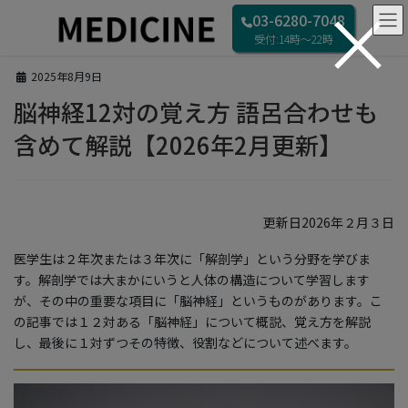
×
コ
ナ
HOME
ブログ
03-6280-7048
ン
ビ
脳神経12対の覚え方 語呂合わせも含めて解説【2026年2月更新】
受付:14時〜22時
テ
ゲ
ン
ー
2025年8月9日
ツ
シ
へ
ョ
脳神経12対の覚え方 語呂合わせも
ス
ン
含めて解説【2026年2月更新】
キ
に
ッ
移
プ
動
更新日2026年２月３日
医学生は２年次または３年次に「解剖学」という分野を学びま
す。解剖学では大まかにいうと人体の構造について学習します
が、その中の重要な項目に「脳神経」というものがあります。こ
の記事では１２対ある「脳神経」について概説、覚え方を解説
し、最後に１対ずつその特徴、役割などについて述べます。