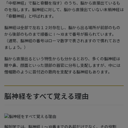
「中枢神経」で脳と脊髄を指す）のうち、脳から直接出ているも
のを指します。脳神経に対して、脳から直接出ていない末梢神経は
「脊髄神経」と呼ばれます。
脳神経は全部で左右１２対存在し、脳から出る場所が前部のもの
から後部のものまで順番にⅠ〜Ⅻまで番号が振られています。
（通常、脳神経の番号はローマ数字で表されますので慣れておき
ましょう。）
脳から直接出るという特性からも分かるとおり、多くの脳神経は
眼や鼻、顔面といった頭部の器官に分布し支配しますが、中には
僧帽筋のように首付近の筋肉を支配する脳神経もあります。
脳神経をすべて覚える理由
解剖学では、脳神経Ⅰ〜Ⅻ番までの名前だけでなく、その役割