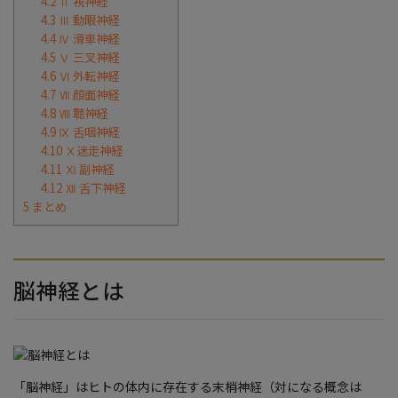
4.2
Ⅱ 視神経
4.3
Ⅲ 動眼神経
4.4
Ⅳ 滑車神経
4.5
Ⅴ 三叉神経
4.6
Ⅵ 外転神経
4.7
Ⅶ 顔面神経
4.8
Ⅷ 聴神経
4.9
Ⅸ 舌咽神経
4.10
Ⅹ迷走神経
4.11
Ⅺ 副神経
4.12
Ⅻ 舌下神経
5
まとめ
脳神経とは
「脳神経」はヒトの体内に存在する末梢神経（対になる概念は