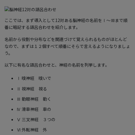
ここでは、まず導入として12対ある脳神経の名前をⅠ〜Ⅻまで順
番に暗記する語呂合わせを紹介します。
名前から役割や分布などを関連づけて覚えられるものがほとんど
なので、まずは１２個すべて順番にそらで言えるようになりましょ
う。
以下に有名な語呂合わせと、神経の名前を列挙します。
Ⅰ 嗅神経 嗅いで
Ⅱ 視神経 視る
Ⅲ 動眼神経 動く
Ⅳ 滑車神経 車の
Ⅴ 三叉神経 ３つの
Ⅵ 外転神経 外