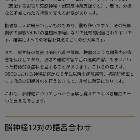
（支配する器官や交感神経・副交感神経支配など）、走行、分枝
など多岐にわたる特徴を覚える必要があります。
複雑なうえに紛らわしいものもあり、量も多いですが、その分解
剖学の試験やCBTの基礎医学範囲などで比較的出題されやすいで
す。確実にすべての項目を覚えておくのが大事です。
また、脳神経の障害は脳圧亢進や腫瘍、梗塞のような頭蓋内の病
態を反映しており、眼球の運動障害や舌の運動障害、めまいとい
った特徴的な症状を呈することがあります。これらの症状は、
OSCEにおける神経診察から５年生以降の病院実習、初期研修医と
して救急の初期対応を行うときまで、非常に重要になります。
これも、脳神経についてしっかり理解し覚えておくべき理由の一
つと言えるでしょう。
脳神経12対の語呂合わせ