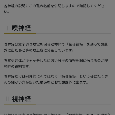
各神経の説明にこの孔の名前を併記しますので確認してくださ
い。
Ⅰ 嗅神経
嗅神経は文字通り嗅覚を司る脳神経で「篩骨篩板」を通って頭蓋
外に出たあと鼻の嗅上皮に分布しています。
嗅覚受容体がキャッチしたにおい分子の情報を脳に伝えるのが嗅
神経の役割です。
嗅神経だけは例外的に孔ではなく「篩骨篩板」という骨にたくさ
んの細かい穴が空いた構造をとおて頭蓋外に出ます。
Ⅱ 視神経
視神経も文字通り視覚を司る神経で、「視神経管」を通って頭蓋外