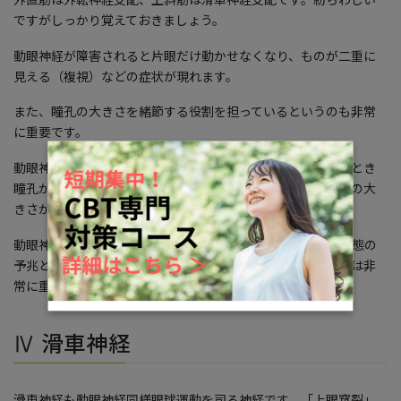
ですがしっかり覚えておきましょう。
動眼神経が障害されると片眼だけ動かせなくなり、ものが二重に
見える（複視）などの症状が現れます。
また、瞳孔の大きさを緒節する役割を担っているというのも非常
に重要です。
動眼神経が障害されると、対光反射（眼に明るい光を当てたとき
瞳孔が小さくなる反射）に異常が生じたり、左右の眼で瞳孔の大
きさが違う瞳孔不同が見られたりします。
動眼神経障害は脳ヘルニアなどの非常に重篤な命に関わる病態の
予兆として知られており、救急医療の現場で動眼神経の所見は非
常に重要になる場合があります。
Ⅳ 滑車神経
滑車神経も動眼神経同様眼球運動を司る神経です。「上眼窩裂」