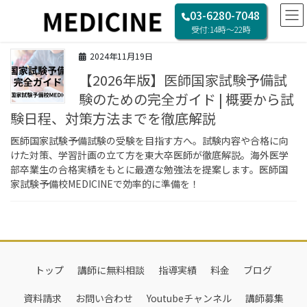
コ
ナ
HOME
医師国家試験予備試験
03-6280-7048
ン
ビ
受付:14時〜22時
テ
ゲ
ン
ー
2024年11月19日
ツ
シ
【2026年版】医師国家試験予備試
へ
ョ
ス
ン
験のための完全ガイド | 概要から試
キ
に
験日程、対策方法までを徹底解説
ッ
移
プ
動
医師国家試験予備試験の受験を目指す方へ。試験内容や合格に向
けた対策、学習計画の立て方を東大卒医師が徹底解説。海外医学
部卒業生の合格実績をもとに最適な勉強法を提案します。医師国
家試験予備校MEDICINEで効率的に準備を！
トップ
講師に無料相談
指導実績
料金
ブログ
資料請求
お問い合わせ
Youtubeチャンネル
講師募集