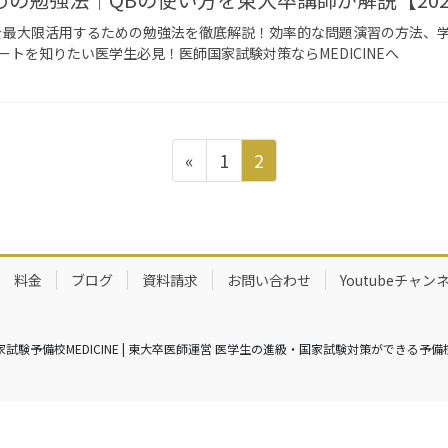
を最大限活用するための勉強法を徹底解説！効率的な問題演習の方法、
トを知りたい医学生必見！医師国家試験対策ならMEDICINEへ
固
固
«
1
2
定
定
ペ
ペ
ー
ー
ジ
ジ
料金
ブログ
資料請求
お問い合わせ
Youtubeチャン
師国家試験予備校MEDICINE | 東大卒医師運営 医学生の進級・国家試験対策ができる予備校 All Ri