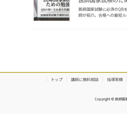
医師国家試験に必須のQB
師が紹介。合格への最短ルー
投
稿
の
ペ
トップ
講師に無料相談
指導実績
ー
ジ
Copyright © 医
送
り