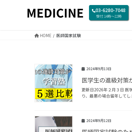
コ
ナ
03-6280-7048
ン
ビ
受付:14時〜22時
テ
ゲ
ン
ー
ツ
シ
HOME
医師国家試験
へ
ョ
ス
ン
キ
に
ッ
移
2024年9月13日
プ
動
医学生の進級対策が
更新日2026年２月３日
り、最悪の場合留年してしま
2024年9月12日
医師国家試験のため