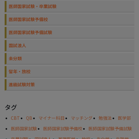
医師国家試験・卒業試験
医師国家試験予備校
医師国家試験予備試験
国試浪人
未分類
留年・放校
進級試験対策
タグ
CBT
QB
マイナー科目
マッチング
勉強法
医学部
医師国家試験
医師国家試験予備校
医師国家試験予備試験
卒業試験
国試浪人
基礎医学
放校
生化学
生理学