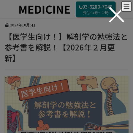
×
コ
ナ
HOME
ブログ
03-6280-7048
ン
ビ
【医学生向け！】解剖学の勉強法と参考書を解説！【2026年２月更新】
受付:14時〜22時
テ
ゲ
ン
ー
2024年10月5日
ツ
シ
へ
ョ
【医学生向け！】解剖学の勉強法と
ス
ン
参考書を解説！【2026年２月更
キ
に
ッ
移
新】
プ
動