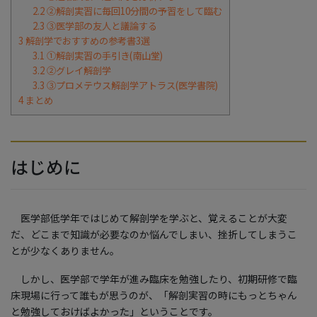
2.2
②解剖実習に毎回10分間の予習をして臨む
2.3
③医学部の友人と議論する
3
解剖学でおすすめの参考書3選
3.1
①解剖実習の手引き(南山堂)
3.2
②グレイ解剖学
3.3
③プロメテウス解剖学アトラス(医学書院)
4
まとめ
はじめに
医学部低学年ではじめて解剖学を学ぶと、覚えることが大変
だ、どこまで知識が必要なのか悩んでしまい、挫折してしまうこ
とが少なくありません。
しかし、医学部で学年が進み臨床を勉強したり、初期研修で臨
床現場に行って誰もが思うのが、「解剖実習の時にもっとちゃん
と勉強しておけばよかった」ということです。