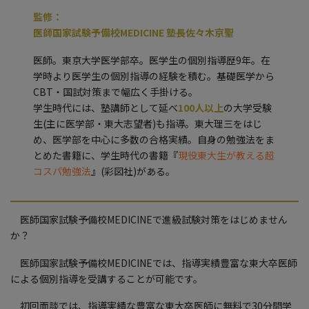
監修：
医師国家試験予備校MEDICINE 塾長佐々木京聖
医師。東京大学医学部卒。医学生の個別指導歴9年。在
学時より医学生の個別指導の経験を積む。基礎医学から
CBT・国試対策まで幅広く手掛ける。
学生時代には、塾講師として延べ
100人以上
の大学受験
生(主に医学部・東大志望者)も指導。東大理三をはじ
め、医学部を中心に多数の合格実績。自身の勉強法をま
とめた書籍に、学生時代の書籍『
現役東大生が教える超
コスパ勉強法
』(彩図社)がある。
医師国家試験予備校MEDICINEで進級試験対策をはじめません
か？
医師国家試験予備校MEDICINEでは、指導実績豊富な東大卒医師
による個別指導を受講することが可能です。
初回面談では、指導実績な豊富な東大卒医師に無料で30分間学