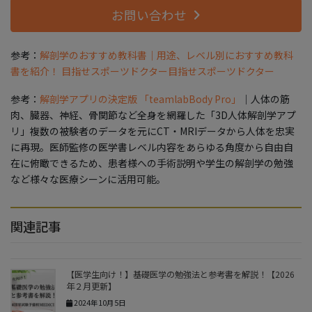
お問い合わせ
参考：
解剖学のおすすめ教科書｜用途、レベル別におすすめ教科
書を紹介！ 目指せスポーツドクター目指せスポーツドクター
参考：
解剖学アプリの決定版 「teamlabBody Pro」
｜人体の筋
肉、臓器、神経、骨関節など全身を網羅した「3D人体解剖学アプ
リ」複数の被験者のデータを元にCT・MRIデータから人体を忠実
に再現。医師監修の医学書レベル内容をあらゆる角度から自由自
在に俯瞰できるため、患者様への手術説明や学生の解剖学の勉強
など様々な医療シーンに活用可能。
関連記事
【医学生向け！】基礎医学の勉強法と参考書を解説！【2026
年２月更新】
2024年10月5日