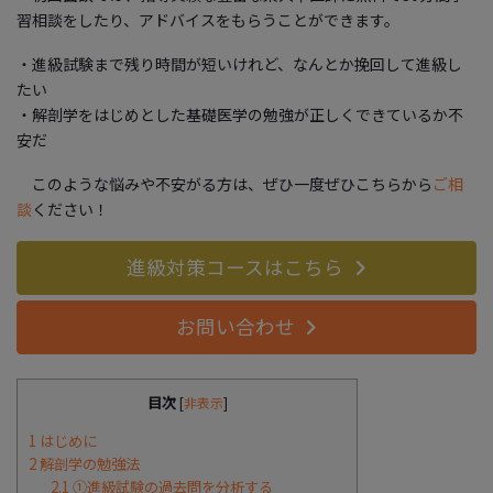
習相談をしたり、アドバイスをもらうことができます。
・進級試験まで残り時間が短いけれど、なんとか挽回して進級し
たい
・解剖学をはじめとした基礎医学の勉強が正しくできているか不
安だ
このような悩みや不安がる方は、ぜひ一度ぜひこちらから
ご相
談
ください！
進級対策コースはこちら
お問い合わせ
目次
[
非表示
]
1
はじめに
2
解剖学の勉強法
2.1
①進級試験の過去問を分析する