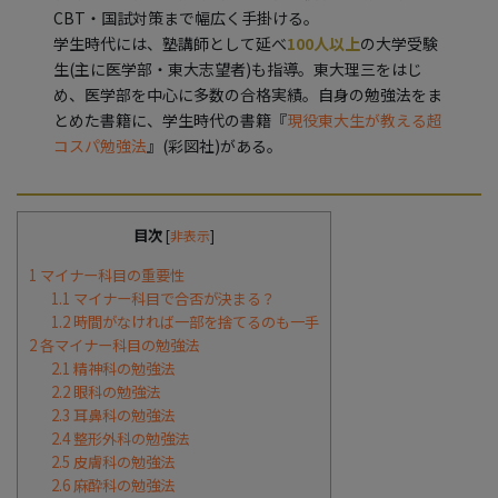
CBT・国試対策まで幅広く手掛ける。
学生時代には、塾講師として延べ
100人以上
の大学受験
生(主に医学部・東大志望者)も指導。東大理三をはじ
め、医学部を中心に多数の合格実績。自身の勉強法をま
とめた書籍に、学生時代の書籍『
現役東大生が教える超
コスパ勉強法
』(彩図社)がある。
目次
[
非表示
]
1
マイナー科目の重要性
1.1
マイナー科目で合否が決まる？
1.2
時間がなければ一部を捨てるのも一手
2
各マイナー科目の勉強法
2.1
精神科の勉強法
2.2
眼科の勉強法
2.3
耳鼻科の勉強法
2.4
整形外科の勉強法
2.5
皮膚科の勉強法
2.6
麻酔科の勉強法