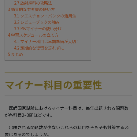
2.7
放射線科の攻略法
3
効果的な参考書の使い方
3.1
クエスチョン・バンクの活用法
3.2
レビューブックの強み
3.3
RBマイナーの使い分け
4
学習スケジュールの立て方
4.1
マイナー科目は早期準備が大切！
4.2
定期的な復習を忘れずに
5
まとめ
マイナー科目の重要性
医師国家試験におけるマイナー科目は、毎年出題される問題数
が各科目2~3問ほどです。
出題される問題数が少ないこれらの科目をそもそも対策する必
要はあるのでしょうか。