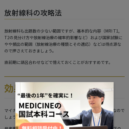
放射線科の攻略法
放射線科も出題数の少ない範囲ですが、基本的な内容（MRI T1,
T2の見分け方や放射線治療の確率的影響など）および国家試験に
やや頻出の範囲（放射線治療の種類とその適応）などは得点源な
ので押さえておきましょう。
直前期に語呂合わせなどで憶えておくことがおすすめです。
効果的な参考書の使い方
マイナー科目を対策する上で、参考書は何を使っていくべきなので
しょうか。
参考書に関しては特別なものを使う必要はなく、基本的に以下の