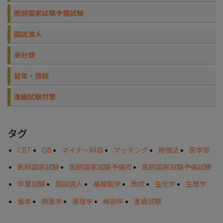
医師国家試験予備試験
国試浪人
未分類
留年・放校
進級試験対策
タグ
CBT
QB
マイナー科目
マッチング
勉強法
医学部
医師国家試験
医師国家試験予備校
医師国家試験予備試験
卒業試験
国試浪人
基礎医学
放校
生化学
生理学
留年
病理学
薬理学
解剖学
進級試験