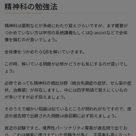
精神科の勉強法
精神科は薬剤などが多岐にわたり覚えづらいですが、まず概要が
つかめていない方は学校の系統講義もしくはQ-assistなどで全体
像を掴むのが良いでしょう。
全体像をつかめたらQBを解いていきます。
この時、解いている問題が必修かどうかも気にするのが良いでし
ょう。
必修であっても精神科の頻出分野（統合失調症の症状、せん妄の症
状、治療薬）が存在しますし、中には四字熟語で覚えにくいもの
が多いですが必ず抑えましょう。
そのうえで細かい知識は似ているところが問われがちですので、直
近の過去問で出題された問題は直前期に必ず抑えましょう。
直近の試験ですと、境界性パーソナリティ障害が過去問で出てお
り、これは確実に押さえていた受験生が多く、正答率も高くなった