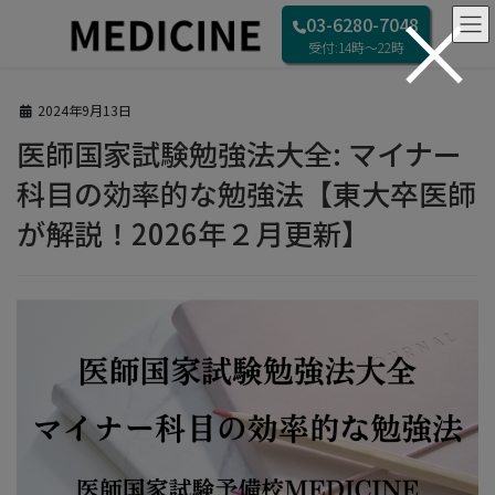
×
コ
ナ
HOME
ブログ
03-6280-7048
ン
ビ
医師国家試験勉強法大全: マイナー科目の効率的な勉強法【東大卒医師が解説！
受付:14時〜22時
2026年２月更新】
テ
ゲ
ン
ー
ツ
シ
2024年9月13日
へ
ョ
医師国家試験勉強法大全: マイナー
ス
ン
キ
に
科目の効率的な勉強法【東大卒医師
ッ
移
プ
動
が解説！2026年２月更新】