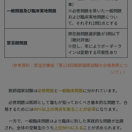
準）
一般問題及び臨床実地問題
※必修問題を除いた一般問題
および臨床実地問題につい
て、それぞれ1問1点とする
禁忌肢問題選択数が3問以下
（絶対評価）
禁忌肢問題
※但し、年によりボーダーラ
インは変動する可能性あり
（参考資料：厚生労働省「第118回医師国家試験の合格発表につ
いて」）
医師国家試験は
必修問題
と
一般臨床問題
に分かれています。
必修問題は医師として誰もが知っておくべき基本的な問題で、合
格するためには
80%以上の得点を取ることが必須
になります。
一方で、一般臨床問題はより臨床に則した実践的な問題が出題
され、全体の受験生のうち
上位90%に入る
ことが求められます。