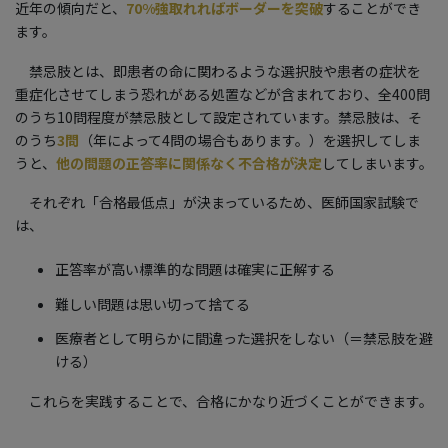
近年の傾向だと、
70%強取れればボーダーを突破
することができ
ます。
禁忌肢とは、即患者の命に関わるような選択肢や患者の症状を
重症化させてしまう恐れがある処置などが含まれており、全400問
のうち10問程度が禁忌肢として設定されています。禁忌肢は、そ
のうち
3問
（年によって4問の場合もあります。）を選択してしま
うと、
他の問題の正答率に関係なく不合格が決定
してしまいます。
それぞれ「合格最低点」が決まっているため、医師国家試験で
は、
正答率が高い標準的な問題は確実に正解する
難しい問題は思い切って捨てる
医療者として明らかに間違った選択をしない（＝禁忌肢を避
ける）
これらを実践することで、合格にかなり近づくことができます。