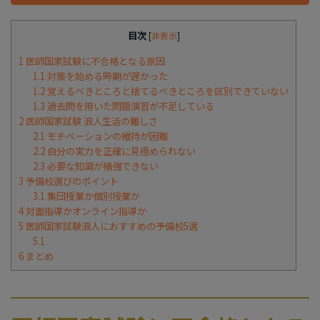
目次
[
非表示
]
1
医師国家試験に不合格となる原因
1.1
対策を始める時期が遅かった
1.2
覚えるべきところと捨てるべきところを区別できていない
1.3
過去問を用いた問題演習が不足している
2
医師国家試験 浪人生活の難しさ
2.1
モチベーションの維持が困難
2.2
自分の実力を正確に見極められない
2.3
必要な知識が補強できない
3
予備校選びのポイント
3.1
集団授業か個別授業か
4
対面指導かオンライン指導か
5
医師国家試験浪人におすすめの予備校5選
5.1
6
まとめ