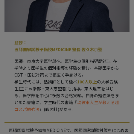
監修：
医師国家試験予備校MEDICINE 塾長 佐々木京聖
医師。東京大学医学部卒。医学生の個別指導歴9年。在
学時より医学生の個別指導の経験を積む。基礎医学から
CBT・国試対策まで幅広く手掛ける。
学生時代には、塾講師として延べ
100人以上
の大学受験
生(主に医学部・東大志望者)も指導。東大理三をはじ
め、医学部を中心に多数の合格実績。自身の勉強法をま
とめた書籍に、学生時代の書籍『
現役東大生が教える超
コスパ勉強法
』(彩図社)がある。
医師国家試験予備校MEDICINEで、医師国家試験対策をはじめま