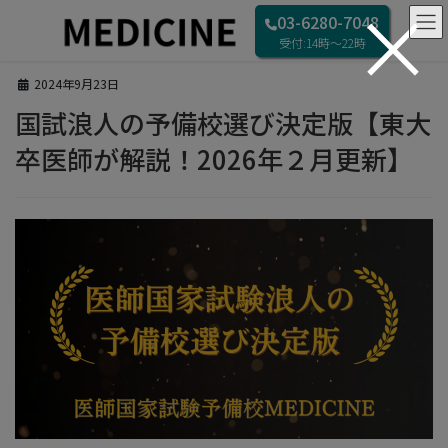
×
コ
ナ
HOME
ブログ
03-6280-7048
ン
ビ
国試浪人の予備校選び決定版【東大卒医師が解説！2026年２月更新】
受付:14時〜22時
テ
ゲ
ン
ー
2024年9月23日
ツ
シ
へ
ョ
国試浪人の予備校選び決定版【東大
ス
ン
卒医師が解説！2026年２月更新】
キ
に
ッ
移
プ
動