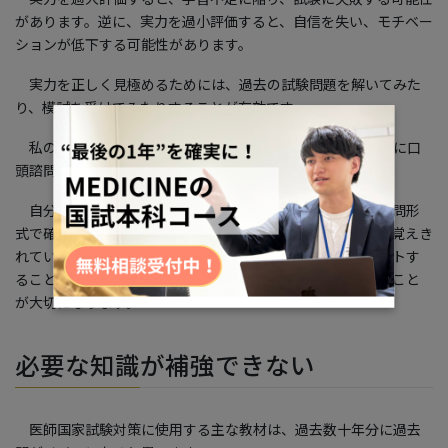
があります。逆に、実力を過小評価すると、自信を失い、モチベー
ションが低下する可能性があります。
実力を正しく見極めるためには、過去の試験問題を解いてみた
り、模試を受けてみたりすることが有効です。
私の指導経験上、おすすめなのは、予備校の授業で定期的に口
頭諮問を行って、知識の定着度を確認することです。
自分では理解しているはずと思っている内容でも、口頭諮問形
式で確認すると実は理解が間違っていたり、最後まで正確に覚えき
れていない内容が多いことに気がつくでしょう。アウトプットす
ることで、どの部分の理解が足りていないかを把握していくこと
が大切になります。
必要な知識が補強できない
医師国家試験対策に使用する主な教材は、過去数十年分に過去